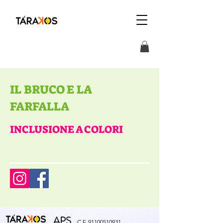
IL BRUCO E LA
FARFALLA
INCLUSIONE A COLORI
APS
C.F.
91100510931