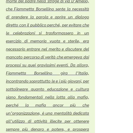
morte del padre nella strage di via D’Amelio,
che Fiammetta Borsellino sente la necessità
di prendere la parola e aprire un dialogo
diretto con il pubblico perché, per evitare che
le celebrazioni si trasformassero in un
esercizio di memoria vuota e sterile, era
necessario entrare nel merito e discutere del
mancato percorso di verità che emergeva dai
processi su quei gravissimi eventi. Da allora,
Fiammetta Borsellino gira l’Italia,
incontrando soprattutto le e i più giovani, per
sottolineare quanto educazione e cultura
siano fondamentali nella lotta alla mafia,
perché la mafia ancor più che
un’organizzazione, è una mentalità dedicata
all’utilizzo di attività illecite per ottenere
sempre più denaro e potere, e prospera