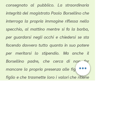
consegnato al pubblico. La straordinaria
integrità del magistrato Paolo Borsellino che
interroga la propria immagine riflessa nello
specchio, al mattino mentre si fa la barba,
per guardarsi negli occhi e chiedersi se sta
facendo davvero tutto quanto in suo potere
per meritarsi lo stipendio. Ma anche il
Borsellino padre, che cerca di non far
mancare la propria presenza alle figlie e al
figlio e che trasmette loro i valori che ritiene
più importanti. Tra questi, l’ottimismo citato
più volte nel corso dei due incontri, perché è
fondamentale non lasciarsi abbattere,
soprattutto nei momenti di maggiore
difficoltà.
E, dunque, cosa possiamo fare noi, nel nostro