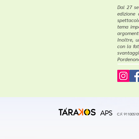
Dal 27 se
edizione 
spettacolo
tema impo
argomento
Inoltre, 
con la fa
svantaggio
Pordenon
APS
C.F. 9110051