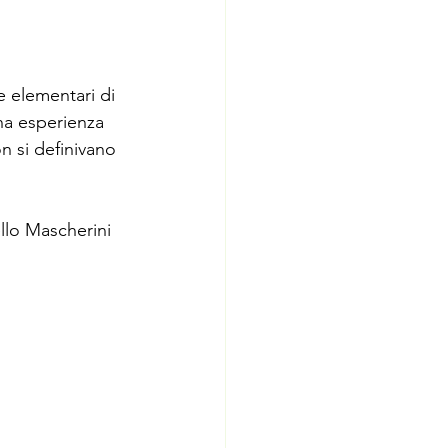
e elementari di 
a esperienza 
on si definivano 
llo Mascherini 