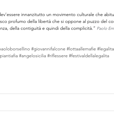
 dev’essere innanzitutto un movimento culturale che abitui 
fresco profumo della libertà che si oppone al puzzo del
enza, della contiguità e quindi della complicità.” 
Paolo Em
paoloborsellino
#giovannifalcone
#lottaallemafie
#legalita
piantiafia
#angelosicilia
#riflessere
#festivaldellalegalita