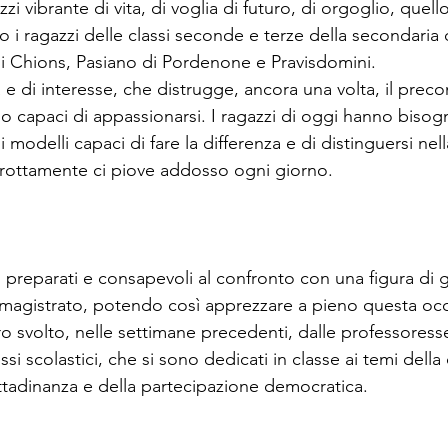
zi vibrante di vita, di voglia di futuro, di orgoglio, quel
 i ragazzi delle classi seconde e terze della secondaria
 di Chions, Pasiano di Pordenone e Pravisdomini.
 e di interesse, che distrugge, ancora una volta, il preco
o capaci di appassionarsi. I ragazzi di oggi hanno bisogn
i modelli capaci di fare la differenza e di distinguersi nel
rrottamente ci piove addosso ogni giorno.
ti preparati e consapevoli al confronto con una figura di
-magistrato, potendo così apprezzare a pieno questa oc
voro svolto, nelle settimane precedenti, dalle professoress
ssi scolastici, che si sono dedicati in classe ai temi dell
ittadinanza e della partecipazione democratica.