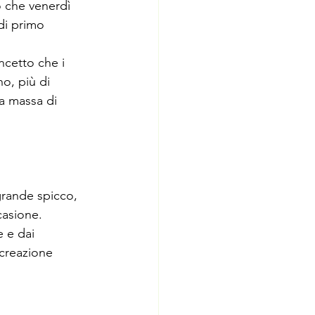
lo che venerdì
 di primo
ncetto che i
o, più di
la massa di
 grande spicco,
casione.
e e dai
a creazione