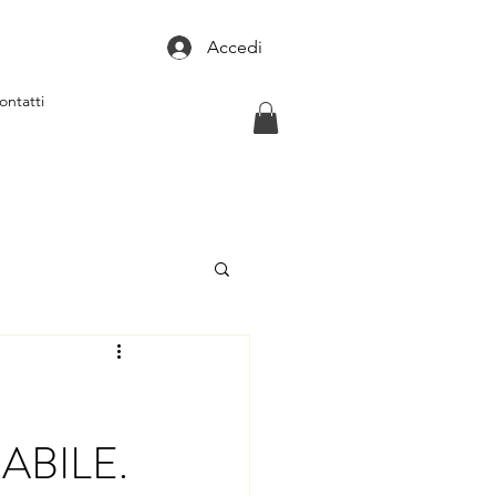
Accedi
ontatti
BILE.